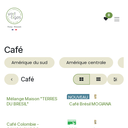
Se rendre au contenu
0
Café
Amérique du sud
Amérique centrale
A
Café
NOUVEAU
NOUVEAU
Mélange Maison "TERRES
DU BRESIL"
Café Brésil MOGIANA
BIO
Café Colombie -