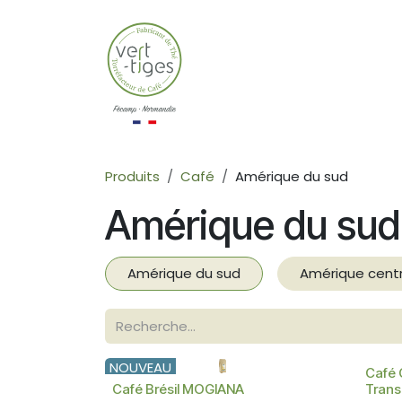
Se rendre au contenu
Boutique
Qui som
Produits
Café
Amérique du sud
Amérique du sud
Amérique du sud
Amérique cent
NOUVEAU
Café
Café Brésil MOGIANA
Transp