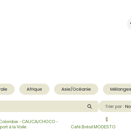
mes-nous ?
Créer votre marque
rale
Afrique
Asie/Océanie
Mélanges
No
Trier par :
 Colombie - CAUCA/CHOCO -
ort à la Voile
Café Brésil MODESTO