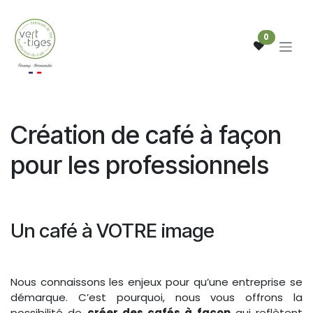
Se rendre au contenu
0
Création de café à façon
pour les professionnels
Un café à VOTRE image
Nous connaissons les enjeux pour qu’une entreprise se
démarque. C’est pourquoi, nous vous offrons la
possibilité de
créer des cafés à façon
qui reflètent