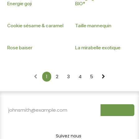
infusettes
Energie goji
BIO*
Existe en infusettes
Existe en infusettes
Cookie sésame & caramel
Taille mannequin
Existe en infusettes
Existe en infusettes
Rose baiser
La mirabelle exotique
1
2
3
4
5
S'inscrire
Suivez nous