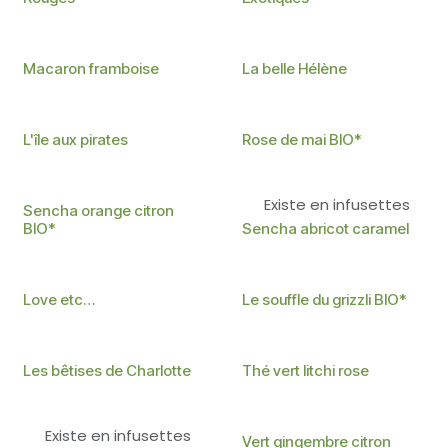
Existe en infusettes
Existe en infusettes
Macaron framboise
La belle Hélène
Existe en infusettes
BIO
Existe en
L'île aux pirates
Rose de mai BIO*
infusettes
BIO
Existe en
Existe en infusettes
Sencha orange citron
infusettes
BIO*
Sencha abricot caramel
Existe en infusettes
BIO
Existe en
Love etc…
Le souffle du grizzli BIO*
infusettes
Existe en infusettes
Existe en infusettes
Les bêtises de Charlotte
Thé vert litchi rose
Existe en infusettes
BIO
Existe en
Vert gingembre citron