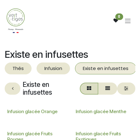
Se rendre au contenu
0
Existe en infusettes
Thés
Infusion
Existe en infusettes
Existe en
infusettes
Existe en infusettes
Existe en infusettes
Infusion glacée Orange
Infusion glacée Menthe
Existe en infusettes
Existe en infusettes
Infusion glacée Fruits
Infusion glacée Fruits
Rouges
Exotiques