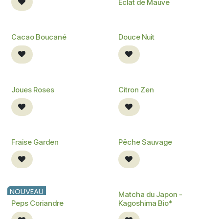
Éclat de Mauve
NOUVEAU
NOUVEAU
Cacao Boucané
Douce Nuit
NOUVEAU
NOUVEAU
Joues Roses
Citron Zen
NOUVEAU
NOUVEAU
Fraise Garden
Pêche Sauvage
NOUVEAU
BIO
Matcha du Japon -
Peps Coriandre
Kagoshima Bio*