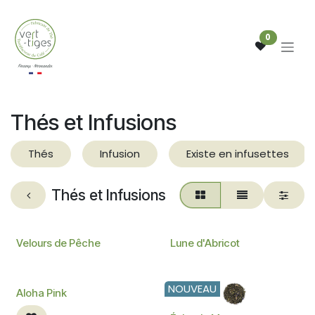
Se rendre au contenu
0
Thés et Infusions
Thés
Infusion
Existe en infusettes
Thés et Infusions
NOUVEAU
NOUVEAU
Velours de Pêche
Lune d'Abricot
NOUVEAU
NOUVEAU
Aloha Pink