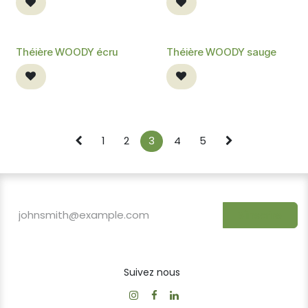
Théière WOODY écru
Théière WOODY sauge
1
2
3
4
5
S'inscrire
Suivez nous