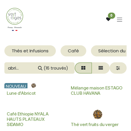
Se rendre au contenu
0
Thés et Infusions
Café
Sélection du m
(16 trouvés)
NOUVEAU
Mélange maison ESTAGO
Lune d'Abricot
CLUB HAVANA
Café Ethiopie NYALA
HAUTS PLATEAUX
SIDAMO
Thé vert fruits du verger