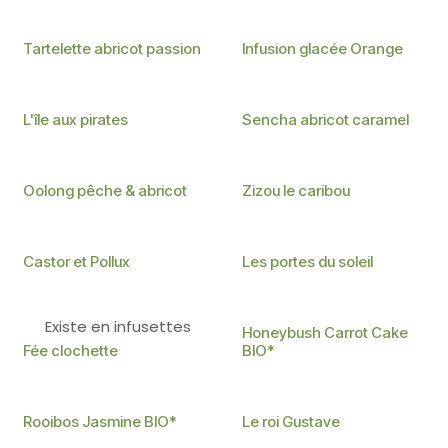
Existe en infusettes
Tartelette abricot passion
Infusion glacée Orange
Existe en infusettes
Existe en infusettes
L'île aux pirates
Sencha abricot caramel
Existe en infusettes
Oolong pêche & abricot
Zizou le caribou
Existe en infusettes
Castor et Pollux
Les portes du soleil
Existe en infusettes
BIO
Existe en
Honeybush Carrot Cake
infusettes
Fée clochette
BIO*
BIO
Existe en infusettes
Rooibos Jasmine BIO*
Le roi Gustave