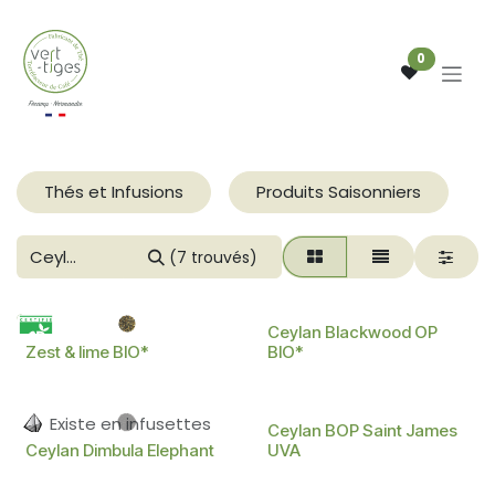
Se rendre au contenu
0
Thés et Infusions
Produits Saisonniers
(7 trouvés)
BIO
BIO
Existe en
Ceylan Blackwood OP
infusettes
Zest & lime BIO*
BIO*
Existe en infusettes
Ceylan BOP Saint James
Ceylan Dimbula Elephant
UVA