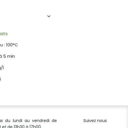
aits
u : 100°C
 à 5 min
/l
i
us du lundi au vendredi de
Suivez nous
 et de 13h30 à 17h00.