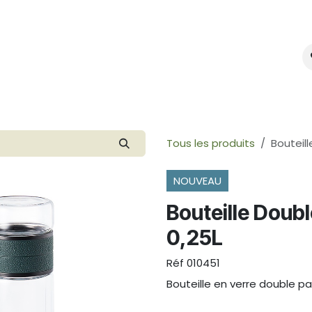
mes-nous ?
Créer votre marque
Tous les produits
Bouteill
NOUVEAU
Bouteille Double
0,25L
Réf
010451
Bouteille en verre double pa