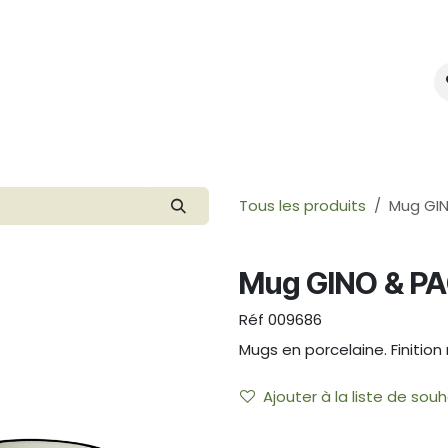
mes-nous ?
Créer votre marque
Tous les produits
Mug GI
Mug GINO & P
Réf
009686
Mugs en porcelaine. Finitio
Ajouter à la liste de souh