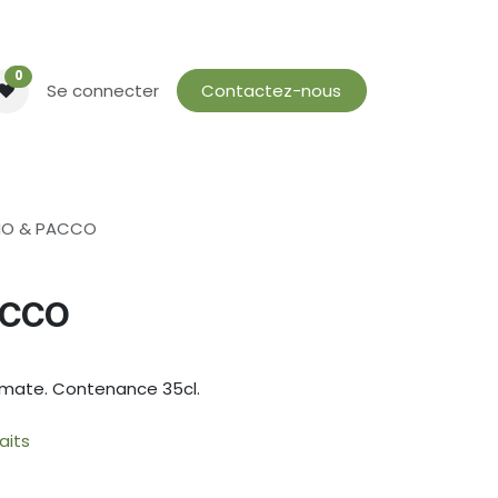
0
Se connecter
Contactez-nous
NO & PACCO
ACCO
n mate. Contenance 35cl.
aits