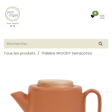
Se rendre au contenu
0
Tous les produits
Théière WOODY terracotta