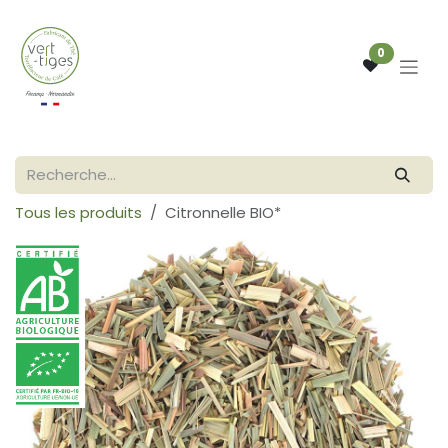
Se rendre au contenu
0
Tous les produits
Citronnelle BIO*