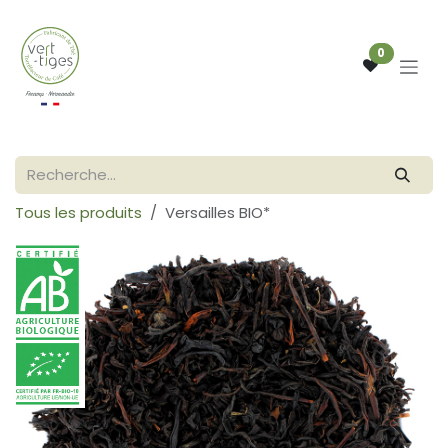
Se rendre au contenu
0
Tous les produits
Versailles BIO*