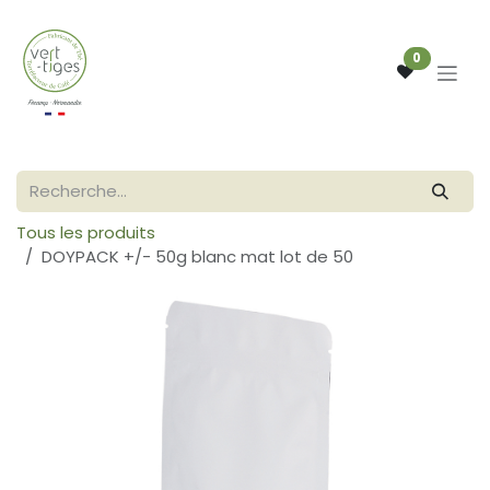
Se rendre au contenu
0
Tous les produits
DOYPACK +/- 50g blanc mat lot de 50