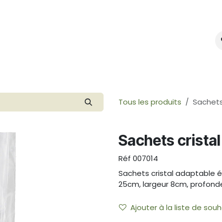
mes-nous ?
Créer votre marque
Tous les produits
Sachets 
Sachets cristal
Réf
007014
Sachets cristal adaptable é
25cm, largeur 8cm, profond
Ajouter à la liste de souh