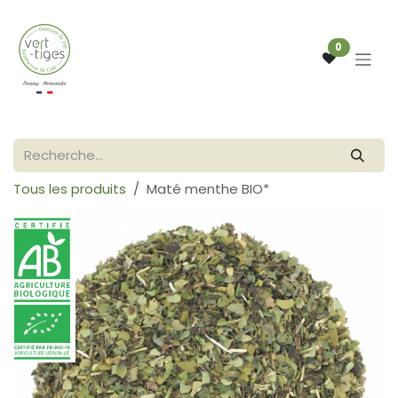
Se rendre au contenu
0
Tous les produits
Maté menthe BIO*