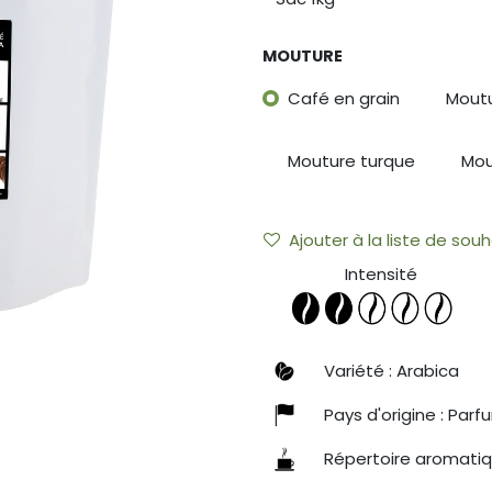
MOUTURE
Café en grain
Moutu
Mouture turque
Mou
Ajouter à la liste de souh
Intensité
Variété : Arabica
Pays d'origine : Par
Répertoire aromati