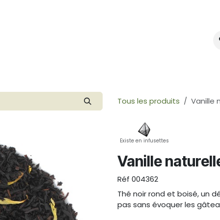
mes-nous ?
Créer votre marque
Tous les produits
Vanille 
Existe en infusettes
Vanille naturell
Réf
004362
Thé noir rond et boisé, un d
pas sans évoquer les gâte