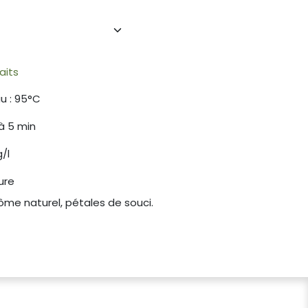
aits
u : 95°C
 à 5 min
/l
ure
ôme naturel, pétales de souci.