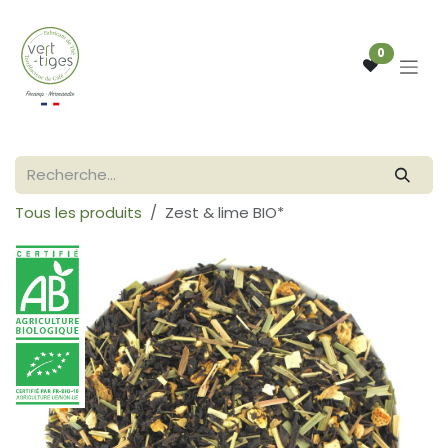
Se rendre au contenu
0
Tous les produits
Zest & lime BIO*