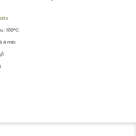
aits
u : 100°C
à 4 min
/l
i