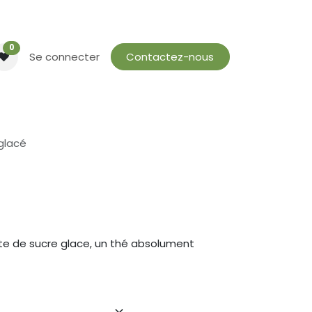
0
Se connecter
Contactez-nous
glacé
te de sucre glace, un thé absolument