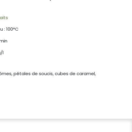
aits
u : 100°C
 min
/l
rômes, pétales de soucis, cubes de caramel,